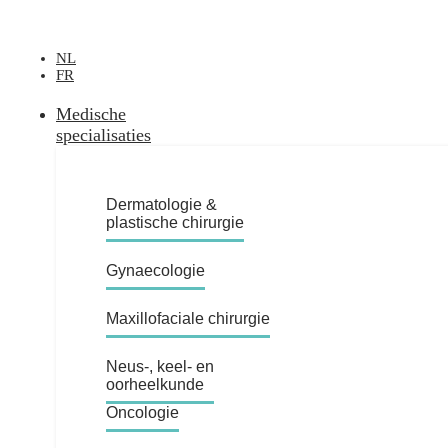
Ga
naar
de
NL
inhoud
FR
Medische
specialisaties
Dermatologie &
plastische chirurgie
Gynaecologie
Maxillofaciale chirurgie
Neus-, keel- en
oorheelkunde
Oncologie